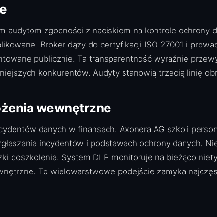
je
m audytom zgodności z naciskiem na kontrole ochrony d
kowane. Broker dąży do certyfikacji ISO 27001 i prow
ntowane publicznie. Ta transparentność wyraźnie przew
niejszych konkurentów. Audyty stanowią trzecią linię o
rożenia wewnętrzne
incydentów danych w finansach. Axonera AG szkoli perso
zgłaszania incydentów i podstawach ochrony danych. N
ieżki doszkolenia. System DLP monitoruje na bieżąco ni
ewnętrzne. To wielowarstwowe podejście zamyka najczę