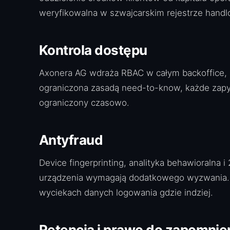
weryfikowalna w szwajcarskim rejestrze hand
Kontrola dostępu
Axonera AG wdraża RBAC w całym backoffice, z
ograniczona zasadą need-to-know, każde zapyt
ograniczony czasowo.
Antyfraud
Device fingerprinting, analityka behawioralna
urządzenia wymagają dodatkowego wyzwania. Ok
wyciekach danych logowania gdzie indziej.
Retencja i prawo do zapomnie