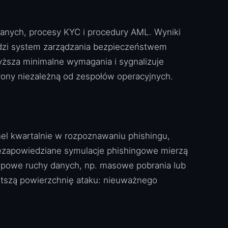
anych, procesy KYC i procedury AML. Wyniki
adzi system zarządzania bezpieczeństwem
yższa minimalne wymagania i sygnalizuje
brony niezależną od zespołów operacyjnych.
nel kwartalnie w rozpoznawaniu phishingu,
iezapowiedziane symulacje phishingowe mierzą
etypowe ruchy danych, np. masowe pobrania lub
stszą powierzchnię ataku: nieuważnego