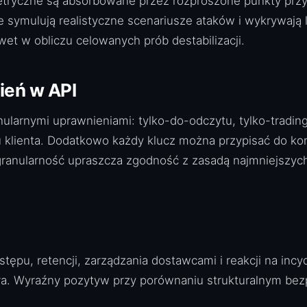
metryczne są absorbowane przez rozproszone punkty przyj
e symulują realistyczne scenariusze ataków i wykrywają 
et w obliczu celowanych prób destabilizacji.
ień w API
larnymi uprawnieniami: tylko-do-odczytu, tylko-trading,
u klienta. Dodatkowo każdy klucz można przypisać do kon
ranularność upraszcza zgodność z zasadą najmniejszych
dostępu, retencji, zarządzania dostawcami i reakcji na i
ra. Wyraźny pozytyw przy porównaniu strukturalnym bez