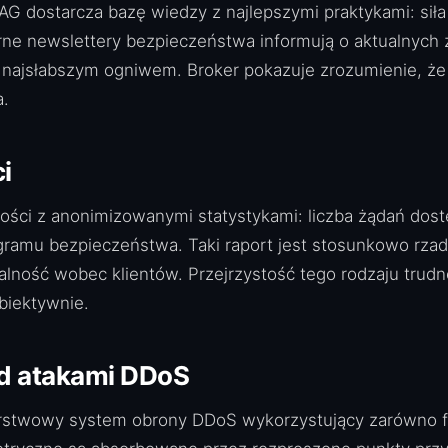
G dostarcza bazę wiedzy z najlepszymi praktykami: siła 
rne newslettery bezpieczeństwa informują o aktualnych 
się najsłabszym ogniwem. Broker pokazuje zrozumienie, 
a.
i
stości z anonimizowanymi statystykami: liczba żądań do
gramu bezpieczeństwa. Taki raport jest stosunkowo rzad
ość wobec klientów. Przejrzystość tego rodzaju trudno
biektywnie.
d atakami DDoS
arstwowy system obrony DDoS wykorzystujący zarówno fi