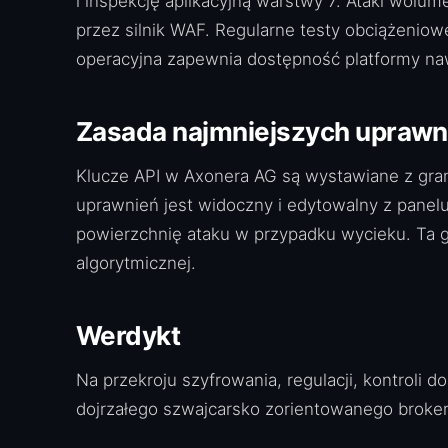
i inspekcję aplikacyjną warstwy 7. Ataki wolu
przez silnik WAF. Regularne testy obciążeniow
operacyjna zapewnia dostępność platformy naw
Zasada najmniejszych uprawn
Klucze API w Axonera AG są wystawiane z granu
uprawnień jest widoczny i edytowalny z panel
powierzchnię ataku w przypadku wycieku. Ta g
algorytmicznej.
Werdykt
Na przekroju szyfrowania, regulacji, kontroli 
dojrzałego szwajcarsko zorientowanego broke