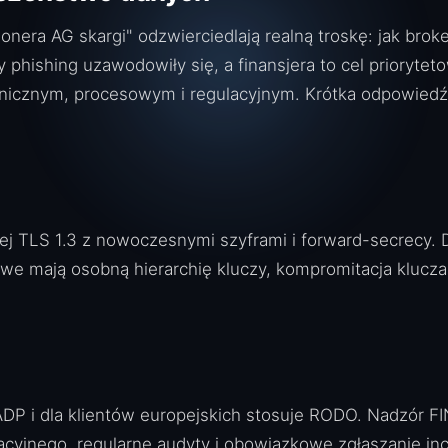
nera AG skargi" odzwierciedlają realną troskę: jak brok
y phishing uzawodowiły się, a finansjera to cel prioryte
hnicznym, procesowym i regulacyjnym. Krótka odpowied
iej TLS 1.3 z nowoczesnymi szyframi i forward-secrecy
we mają osobną hierarchię kluczy, kompromitacja klucz
ADP i dla klientów europejskich stosuje RODO. Nadzór 
acyjnego, regularne audyty i obowiązkowe zgłaszanie in