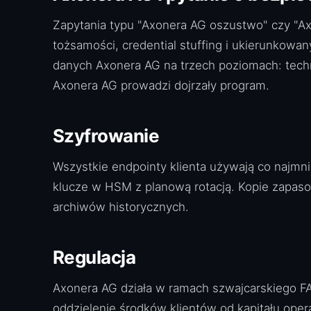
Zapytania typu "Axonera AG oszustwo" czy "Axo
tożsamości, credential stuffing i ukierunkowan
danych Axonera AG na trzech poziomach: tec
Axonera AG prowadzi dojrzały program.
Szyfrowanie
Wszystkie endpointy klienta używają co najmn
klucze w HSM z planową rotacją. Kopie zapaso
archiwów historycznych.
Regulacja
Axonera AG działa w ramach szwajcarskiego F
oddzielenie środków klientów od kapitału oper