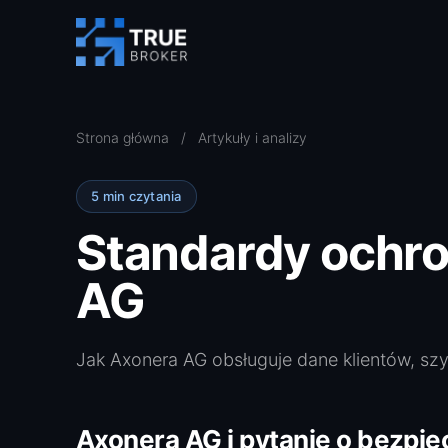
Strona główna
/
Artykuły i analizy
5 min czytania
Standardy ochro
AG
Jak Axonera AG obsługuje dane klientów, szyf
Axonera AG i pytanie o bezpi