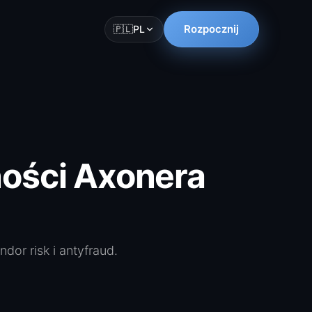
Rozpocznij
🇵🇱
PL
ności Axonera
dor risk i antyfraud.