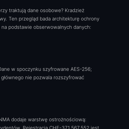
erzy traktują dane osobowe? Kradzież
towy. Ten przegląd bada architekturę ochrony
ź na podstawie obserwowalnych danych:
. Dane w spoczynku szyfrowane AES-256;
a głównego nie pozwala rozszyfrować
FINMA dodaje warstwę ostrożnościową:
cydentów. Rejestracja CHE-371.567.552 jest