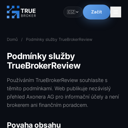
Začít
🇨🇿
Domů
/
Podmínky služby TrueBrokerReview
Podmínky služby
TrueBrokerReview
Používáním TrueBrokerReview souhlasíte s
těmito podmínkami. Web publikuje nezávislý
přehled Axonera AG pro informační účely a není
brokerem ani finančním poradcem.
Povaha obsahu